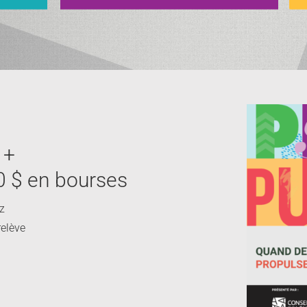
 +
0 $ en bourses
ez
relève