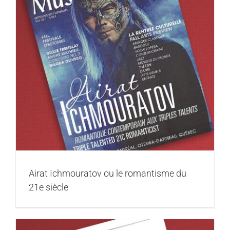
Airat Ichmouratov ou le romantisme du
21e siècle