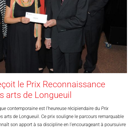
eçoit le Prix Reconnaissance
s arts de Longueuil
que contemporaine est l’heureuse récipiendaire du
Prix
 arts de Longueuil. Ce prix souligne le parcours remarquable
onnaît son apport à sa discipline en l’encourageant à poursuivre