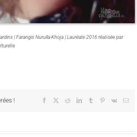
rdins | Farangis Nurulla-Khoja | Lauréate 2016
réalisée par
lturelle
rées !
Facebook
X
Reddit
LinkedIn
Tumblr
Pinterest
Vk
Cou