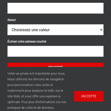
Statut
Écrivez votre adresse courriel
S'INSCRIRE
Votre vie privée est importante pour nous.
Nous utilisons les témoins de navigation
pour personnaliser votre visite et
notamment pour analyser le trafic sur le
J’ACCEPTE
site Web, et vous offrir une expérience
optimale. Pour plus d’informations sur nos
© 2012–2026
Conseil des arts de Longueuil
||
pratiques de collecte de données,