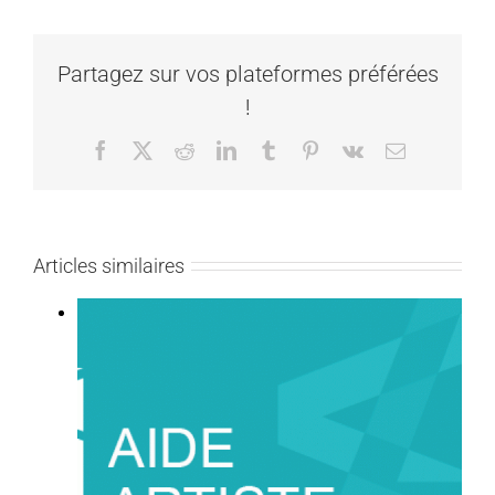
Partagez sur vos plateformes préférées
!
Facebook
X
Reddit
LinkedIn
Tumblr
Pinterest
Vk
Courriel
Articles similaires