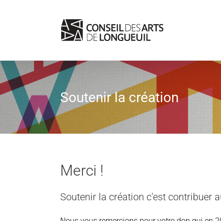
Skip
to
content
Soutenir la création
Merci !
Soutenir la création c’est contribuer a
Nous vous remercions pour votre don qui en 